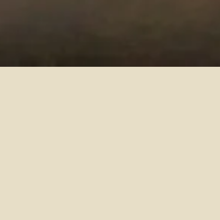
d with
Wix.com