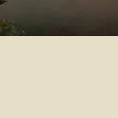
© 2023 by Timberland . Proudly create