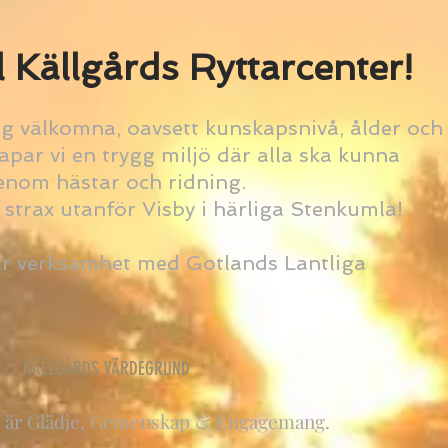
 Källgårds Ryttarcenter!
ig välkomna, oavsett kunskapsnivå, ålder och
apar vi en trygg miljö där alla ska kunna
genom hästar och ridning.
 strax utanför Visby i härliga Stenkumla!
r verksamhet med Gotlands Lantliga
KÄLLGÅRDS
VÄRDEGRUND
d är Glädje, Gemenskap & Engagemang.