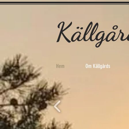
Källgår
Hem
Om Källgårds