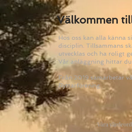
Välkommen till
Hos oss kan alla känna s
disciplin. Tillsammans sk
utvecklas och ha roligt 
Vår anläggning hittar du
Från 2019 samarbetar vå
Rytta
rförening.
Våra värdeor