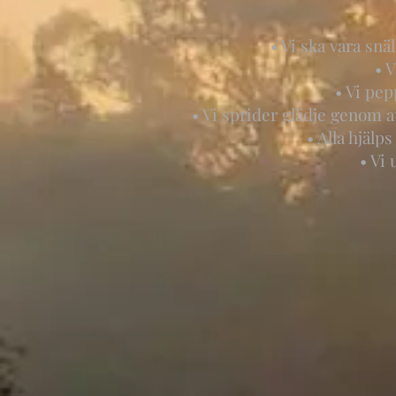
• Vi ska vara snä
• 
• Vi pe
• Vi sprider glädje genom 
• Alla hjäl
• Vi