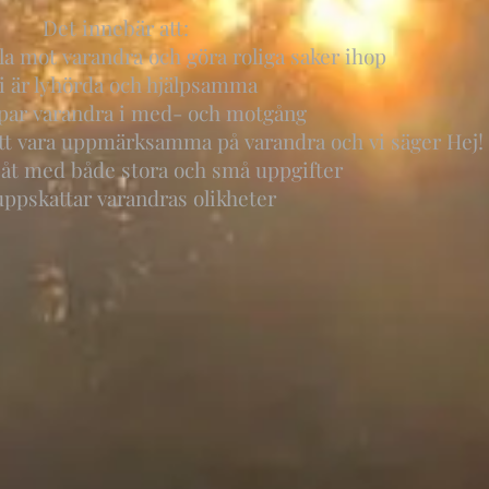
Det innebär att:
lla mot varandra och göra roliga saker ihop
Vi är lyhörda och hjälpsamma
ppar varandra i med- och motgång
att vara uppmärksamma på varandra och vi säger Hej!
ps åt med både stora och små uppgifter
 uppskattar varandras olikheter