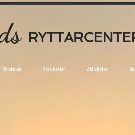
ds
RYTTAR
CENTE
Ridskolan
Våra hästar
Aktiviteter
So