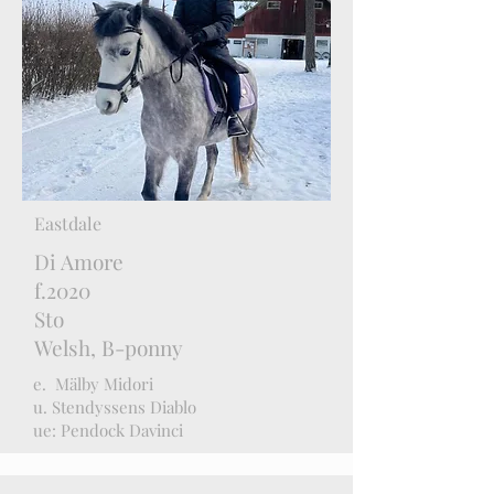
Eastdale
Di Amore
f.2020
Sto
Welsh, B-ponny
e. Mälby Midori
u. Stendyssens Diablo
ue: Pendock Davinci