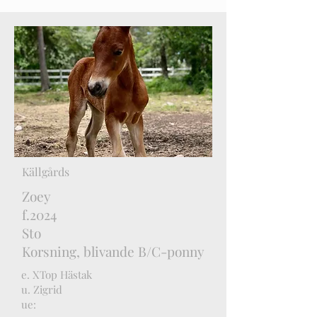
Källgårds
Zoey
f.2024
Sto
Korsning, blivande B/C-ponny
e. XTop Hästak
u. Zigrid
ue: