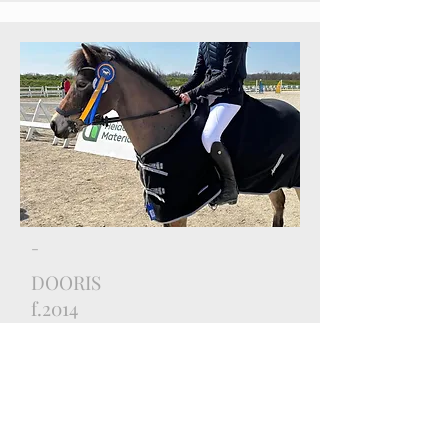
-
DOORIS
f.2014
Sto
Gotlandsruss
e. Dundar
u. Lojstas Russin