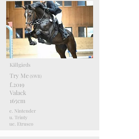
Källgårds
Try Me
(SWB)
f.2019
Valack
165cm
e. Nintender
u. Trinty
ue. Etrusco