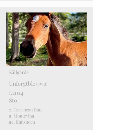
Källgårds
Unforgtble
(SWB)
f.2024
Sto
e. Carribean Blue
u. Montevina
ue. Elmshorn