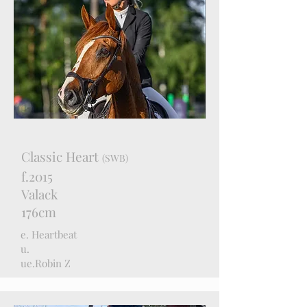
Classic Heart
(SWB)
f.2015
Valack
176cm
e. Heartbeat
u.
ue.Robin Z