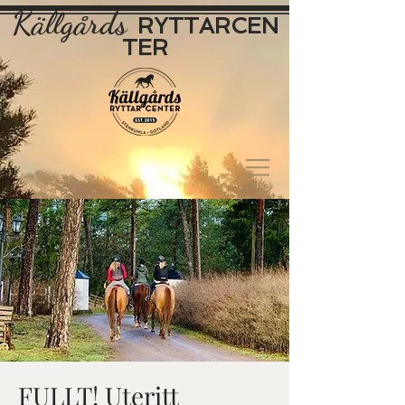
Källgårds
RYTTAR
CEN
TER
FULLT! Uteritt