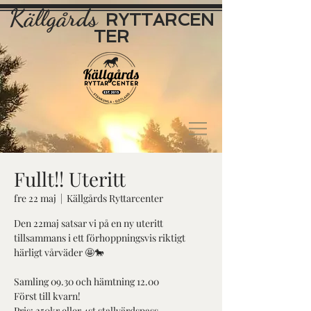
Källgårds
RYTTAR
CEN
TER
Fullt!! Uteritt
fre 22 maj
  |  
Källgårds Ryttarcenter
Den 22maj satsar vi på en ny uteritt
tillsammans i ett förhoppningsvis riktigt
härligt vårväder 🤩🐎
Samling 09.30 och hämtning 12.00
Först till kvarn!
Pris: 250kr eller 4st stallvärdspass.