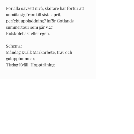
För alla oavsett nivå, skötare har förtur att 
anmäla sig fram till sista april. 
perfekt uppladdning? inför Gotlands 
summertour som går v.27.
Ridskolehäst eller egen.
Schema:
Måndag Kväll: Markarbete, trav och 
galoppbommar. 
Tisdag Kväll: Hoppträning.
Visa mer
Dela detta evenemang