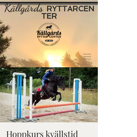
Källgårds
RYTTAR
CEN
TER
Hoppkurs kvällstid