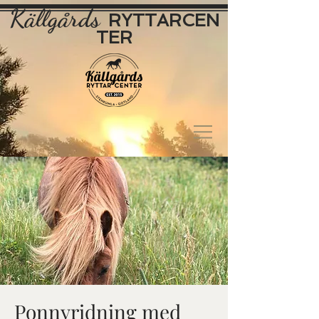
Källgårds
RYTTAR
CEN
TER
Ponnyridning med