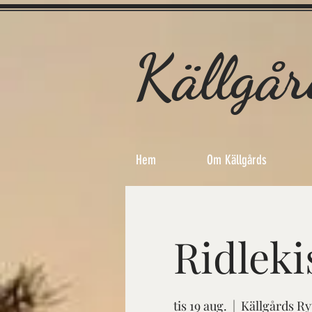
Källgår
Hem
Om Källgårds
Ridleki
tis 19 aug.
  |  
Källgårds Ry