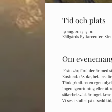
Tid och plats
19 aug. 2025 17:00
Källgårds Ryttarcenter, Sten
Om eveneman
 Från 4år, förälder är med s
Kostnad: 1680kr, betalas di
Tänk på att ha en egen olyc
Ingen igenridning eller åtb
säkerhetsväst är inget kr
Vi ses i stallet på utsedd t