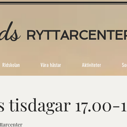
ds
RYTTAR
CENTE
Ridskolan
Våra hästar
Aktiviteter
So
s tisdagar 17.00-1
ttarcenter