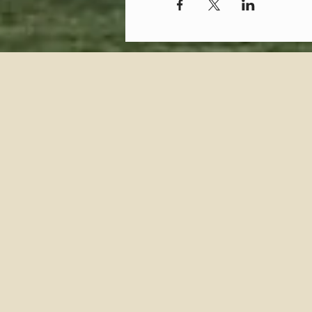
© 2023 by Timberland . Proudly create