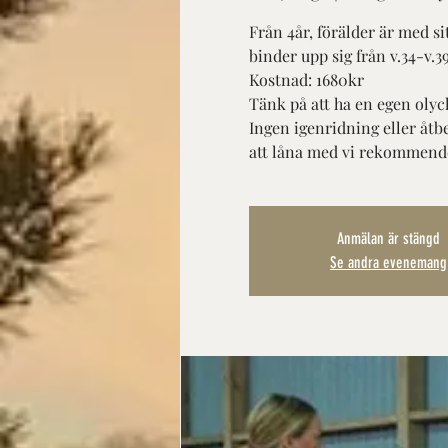
Från 4år, förälder är med s
binder upp sig från v.34-v.39 
Kostnad: 1680kr
Tänk på att ha en egen olyc
Ingen igenridning eller åtb
att låna med vi rekommend
Anmälan är stängd
Se andra evenemang