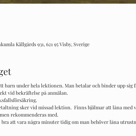
kumla Källgårds 931, 621 95 Visby, Sverige
get
itt barn under hela lektionen. Man betalar och binder upp sig frå
rekt vid bekräftelse på anmälan.
ksfallsförsäkring.
etaltning sker vid missad lektion.  Finns hjälmar att låna med
av men rekommenderas med. 
id, bra att vara några minuter tidig om man behöver låna utrustn