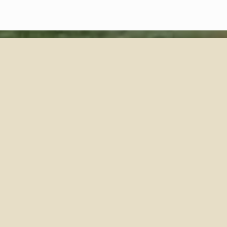
d with
Wix.com