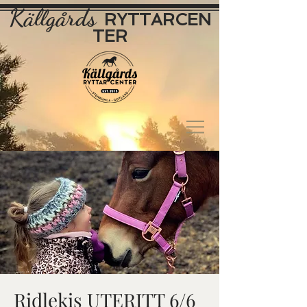
Källgårds
RYTTAR
CEN
TER
Ridlekis UTERITT 6/6