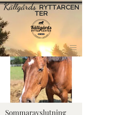
Källgårds
RYTTAR
CEN
TER
Sommaravslutning