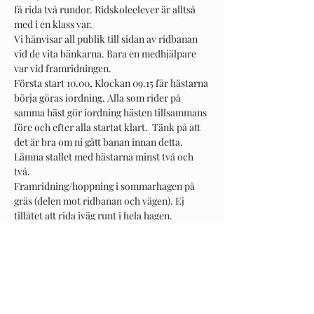
få rida två rundor. Ridskoleelever är alltså 
med i en klass var.
Vi hänvisar all publik till sidan av ridbanan 
vid de vita bänkarna. Bara en medhjälpare 
var vid framridningen.
Första start 10.00, Klockan 09.15 får hästarna 
börja göras iordning. Alla som rider på 
samma häst gör iordning hästen tillsammans 
före och efter alla startat klart.  Tänk på att 
det är bra om ni gått banan innan detta.
Lämna stallet med hästarna minst två och 
två. 
Framridning/hoppning i sommarhagen på 
gräs (delen mot ridbanan och vägen). Ej 
tillåtet att rida iväg runt i hela hagen.
Visa mer