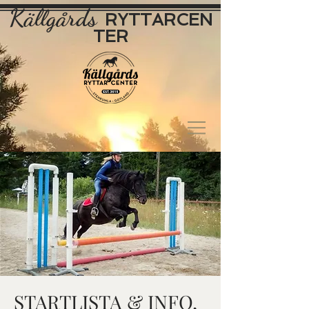
Källgårds
RYTTAR
CEN
TER
STARTLISTA & INFO,