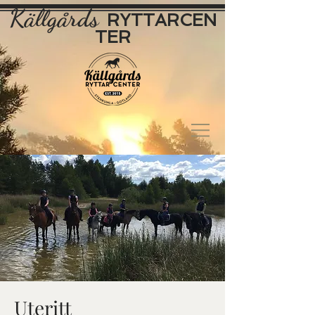
Källgårds
RYTTAR
CEN
TER
Uteritt