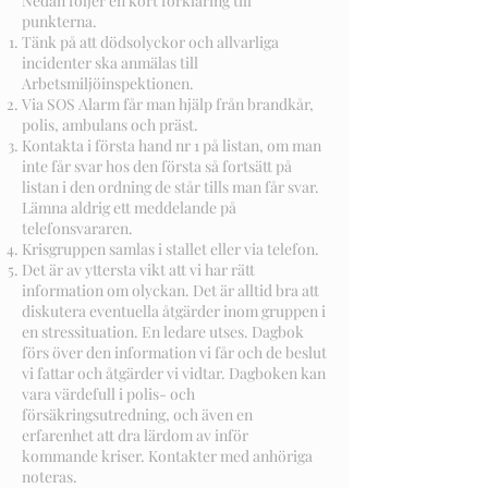
Nedan följer en kort förklaring till
punkterna.
Tänk på att dödsolyckor och allvarliga
incidenter ska anmälas till
Arbetsmiljöinspektionen.
Via SOS Alarm får man hjälp från brandkår,
polis, ambulans och präst.
Kontakta i första hand nr 1 på listan, om man
inte får svar hos den första så fortsätt på
listan i den ordning de står tills man får svar.
Lämna aldrig ett meddelande på
telefonsvararen.
Krisgruppen samlas i stallet eller via telefon.
Det är av yttersta vikt att vi har rätt
information om olyckan. Det är alltid bra att
diskutera eventuella åtgärder inom gruppen i
en stressituation. En ledare utses. Dagbok
förs över den information vi får och de beslut
vi fattar och åtgärder vi vidtar. Dagboken kan
vara värdefull i polis- och
försäkringsutredning, och även en
erfarenhet att dra lärdom av inför
kommande kriser. Kontakter med anhöriga
noteras.