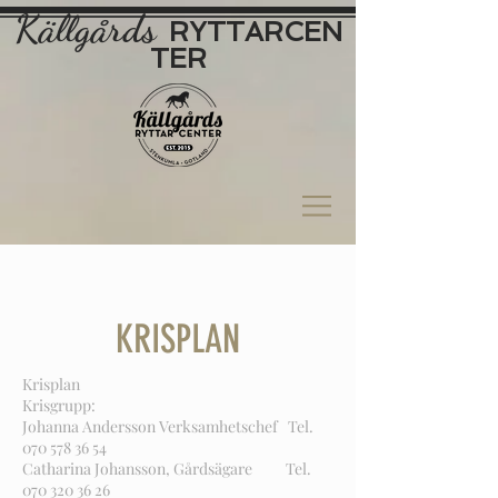
Källgårds
RYTTAR
CEN
TER
KRISPLAN
Krisplan
Krisgrupp:
Johanna Andersson Verksamhetschef Tel.
070 578 36 54
Catharina Johansson, Gårdsägare Tel.
070 320 36 26