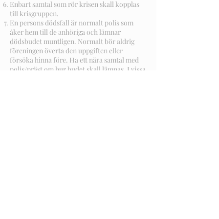
Enbart samtal som rör krisen skall kopplas
till krisgruppen.
En persons dödsfall är normalt polis som
åker hem till de anhöriga och lämnar
dödsbudet muntligen. Normalt bör aldrig
föreningen överta den uppgiften eller
försöka hinna före. Ha ett nära samtal med
polis/präst om hur budet skall lämnas. I vissa
fall kan det vara fördel om ordföranden eller
ridskolechefen följer med.
Övriga anställda informeras.
Det är viktigt att stämma av läget
kontinuerligt med alla deltagarna i gruppen.
Det är lätt att någon åtgärd glöms bort. Ny
information kommer och förändrar tidigare
beslut.
Pressansvarig har ansvaret för kontakten
med media och övriga som blir kontaktade
ska hänvisa till denne.
Det kan vara kontakter med
försäkringsbolag, och skadereglerare.
Ordförande är ansvarig.
Krisgruppen och framförallt styrelsen bör
vara klar över att ett långsiktigt arbete vidtar